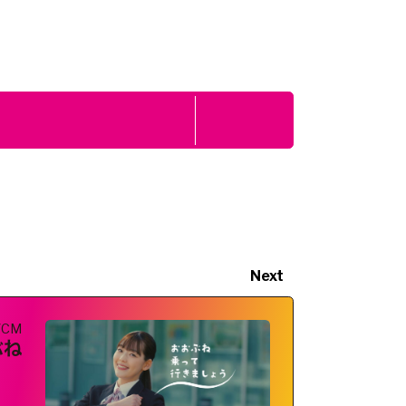
Next
VCM
ぶね