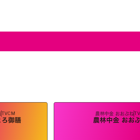
TVCM
T
膳
農林中金 おおぶね
とろ御膳
農林中金 おお