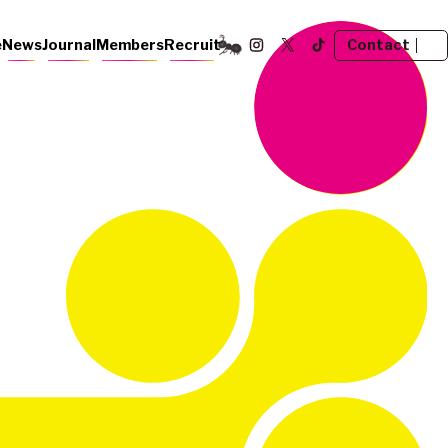
Contact
e
News
Journal
Members
Recruit