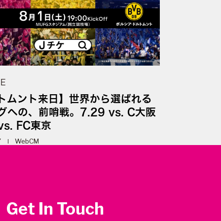
UE
トムント来日】世界から選ばれる
への、前哨戦。7.29 vs. C大阪
vs. FC東京
7
WebCM
Get In Touch