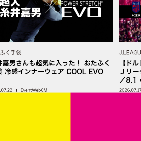
ふく手袋
J.LEAG
井嘉男さんも超気に入った！ おたふく
【ドル
袋 冷感インナーウェア COOL EVO
Ｊリーグ
／8.1 
.07.22
Event
WebCM
2026.07.1
m