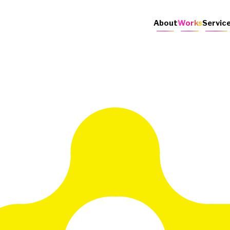
About
Works
Servic