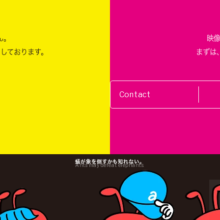
ん。
映
ちしております。
まずは
Contact
蟻が象を倒すかも知れない。
Ants may defeat elephants.