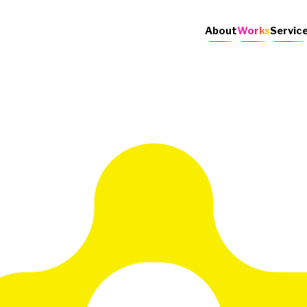
About
Works
Servic