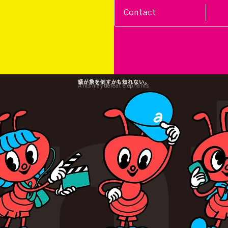
Contact
蟻が象を倒すかも知れない。
Ants may defeat elephants.