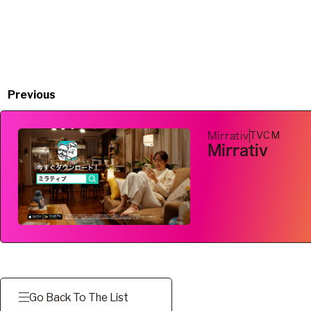
Previous
TVCM
Mirrativ
Mirrativ
Go Back To The List