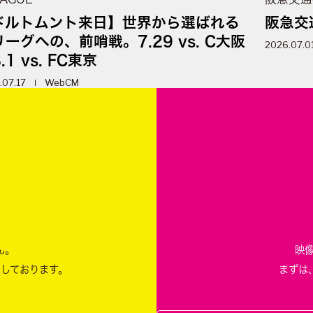
ドルトムント来日】世界から選ばれる
阪急交
ーグへの、前哨戦。7.29 vs. C大阪
2026.07.0
.1 vs. FC東京
.07.17
WebCM
m
ん。
映
ちしております。
まずは