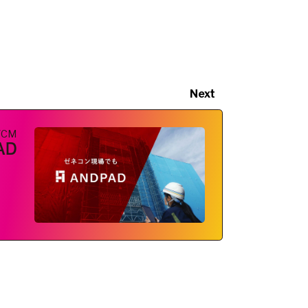
Next
VCM
AD