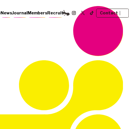
Contact
e
News
Journal
Members
Recruit