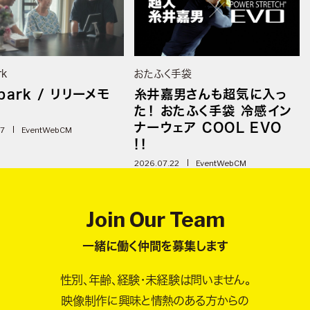
rk
おたふく手袋
park / リリーメモ
糸井嘉男さんも超気に入っ
た！ おたふく手袋 冷感イン
ナーウェア COOL EVO
07
Event
WebCM
!！
2026.07.22
Event
WebCM
Join Our Team
一緒に働く仲間を募集します
性別、年齢、経験・未経験は問いません。
映像制作に興味と情熱のある方からの