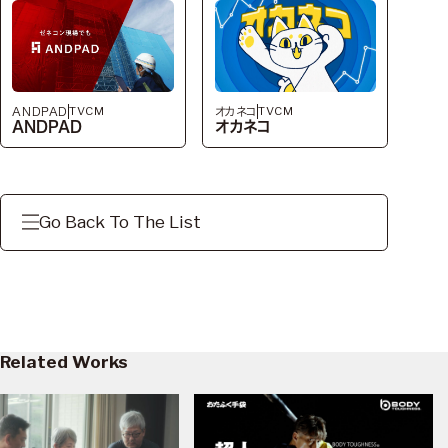
TVCM
TVCM
ANDPAD
オカネコ
ANDPAD
オカネコ
Go Back To The List
Related Works