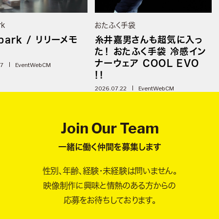
rk
おたふく手袋
park / リリーメモ
糸井嘉男さんも超気に入っ
た！ おたふく手袋 冷感イン
ナーウェア COOL EVO
07
Event
WebCM
!！
2026.07.22
Event
WebCM
Join Our Team
一緒に働く仲間を募集します
性別、年齢、経験・未経験は問いません。
映像制作に興味と情熱のある方からの
応募をお待ちしております。