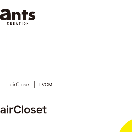
株式会社ants
TVCM
airCloset
airCloset