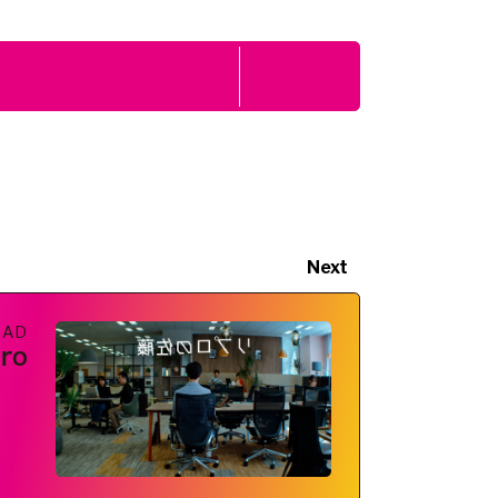
Next
i AD
ro