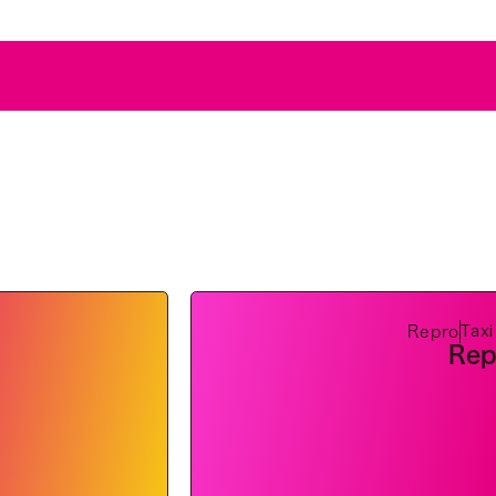
Tax
Repro
Rep