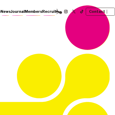
Contact
e
News
Journal
Members
Recruit