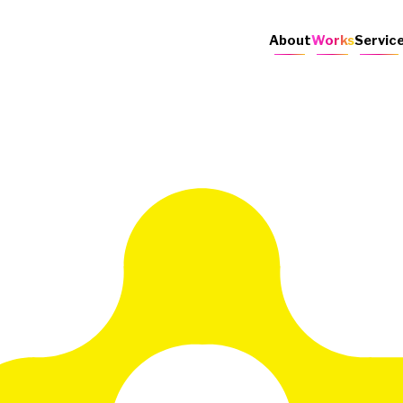
About
Works
Servic