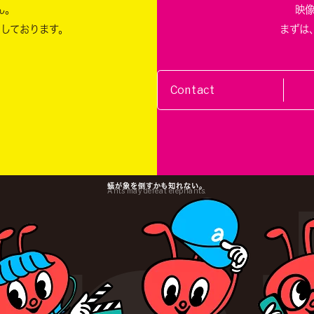
ん。
映
ちしております。
まずは
Contact
蟻が象を倒すかも知れない。
Ants may defeat elephants.