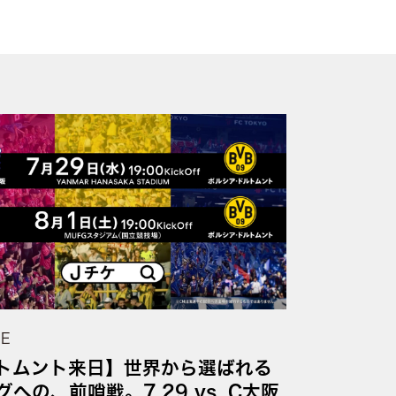
UE
トムント来日】世界から選ばれる
への、前哨戦。7.29 vs. C大阪