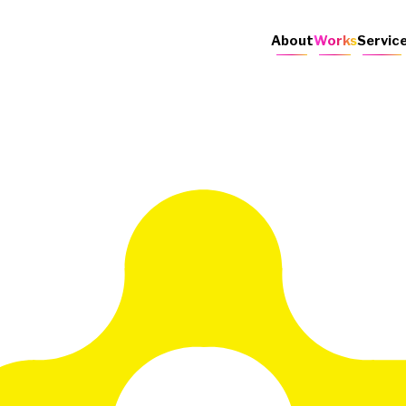
About
Works
Servic