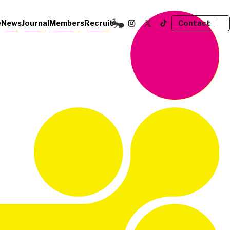
Contact
e
News
Journal
Members
Recruit