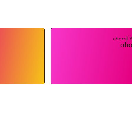
T
ohora
oho