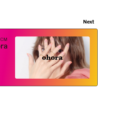
Next
VCM
ra