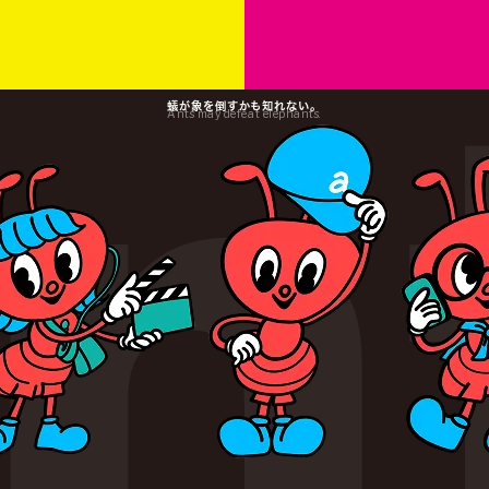
蟻が象を倒すかも知れない。
Ants may defeat elephants.