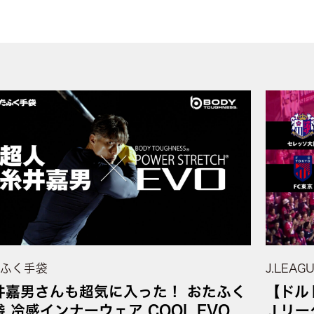
ふく手袋
J.LEAG
井嘉男さんも超気に入った！ おたふく
【ドル
袋 冷感インナーウェア COOL EVO
Ｊリーグ