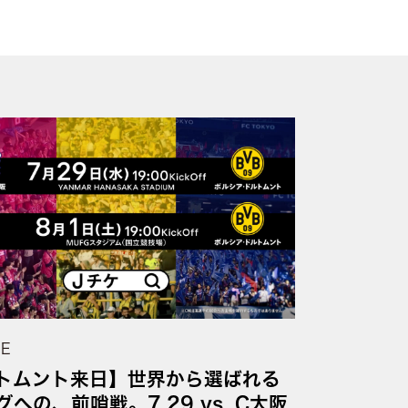
UE
トムント来日】世界から選ばれる
への、前哨戦。7.29 vs. C大阪