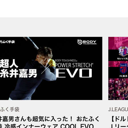
ふく手袋
J.LEAG
井嘉男さんも超気に入った！ おたふく
【ドル
袋 冷感インナーウェア COOL EVO
Ｊリーグ