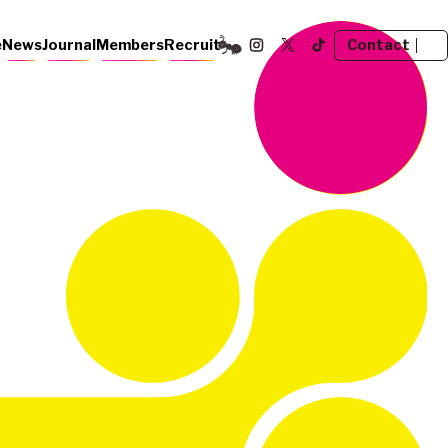
Contact
e
News
Journal
Members
Recruit