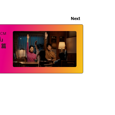
Next
VCM
議」
篇