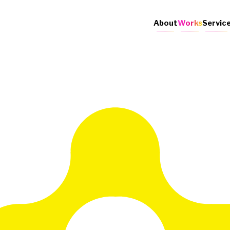
About
Works
Servic