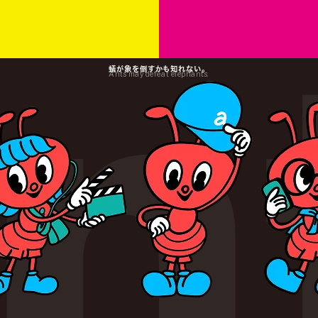
蟻が象を倒すかも知れない。
Ants may defeat elephants.