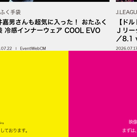
ふく手袋
J.LEAG
井嘉男さんも超気に入った！ おたふく
【ドル
袋 冷感インナーウェア COOL EVO
Ｊリーグ
／8.1 
.07.22
Event
WebCM
2026.07.1
m
ん。
映
ちしております。
まずは