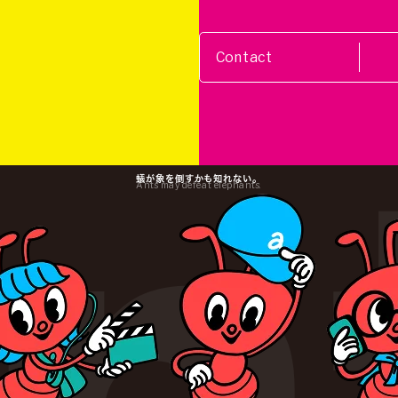
Contact
蟻が象を倒すかも知れない。
Ants may defeat elephants.