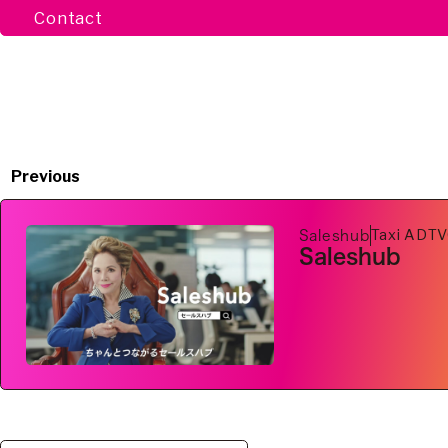
Contact
Previous
Taxi AD
T
Saleshub
Saleshub