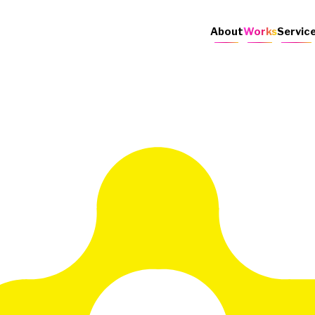
About
Works
Servic