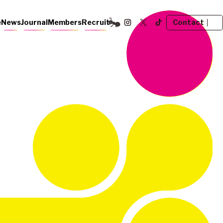
Contact
e
News
Journal
Members
Recruit