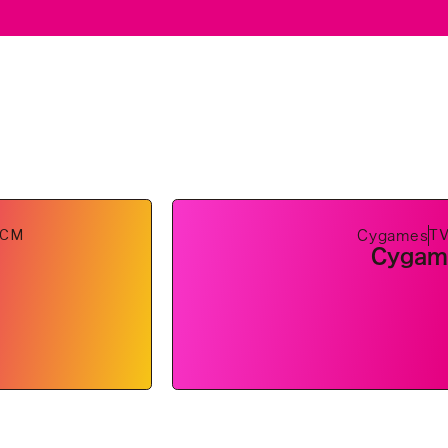
VCM
T
Cygames
Cygam