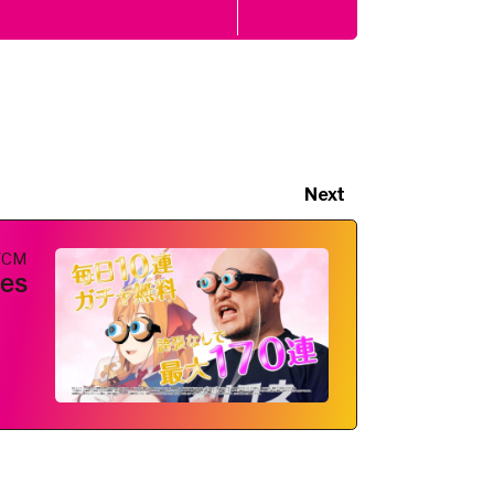
Next
VCM
es