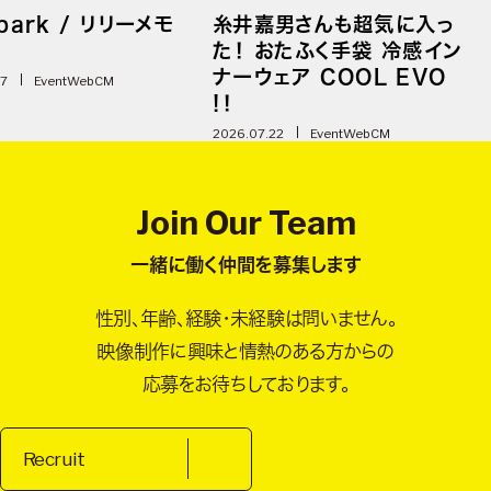
park / リリーメモ
糸井嘉男さんも超気に入っ
た！ おたふく手袋 冷感イン
ナーウェア COOL EVO
07
Event
WebCM
!！
2026.07.22
Event
WebCM
Join Our Team
一緒に働く仲間を募集します
性別、年齢、経験・未経験は問いません。
映像制作に興味と情熱のある方からの
応募をお待ちしております。
Recruit