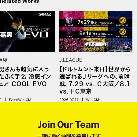
Related Works
手袋
J.LEAGUE
男さんも超気に入っ
【ドルトムント来日】世界から
おたふく手袋 冷感イン
選ばれるＪリーグへの、前哨
ェア COOL EVO
戦。7.29 vs. C大阪／8.1
vs. FC東京
2
Event
WebCM
2026.07.17
WebCM
Join Our Team
一緒に働く仲間を募集します