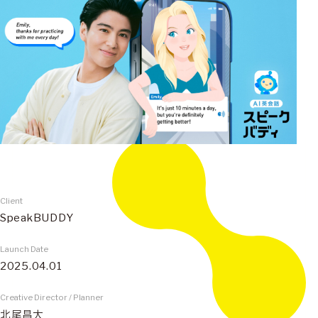
Client
SpeakBUDDY
Launch Date
2025.04.01
Creative Director / Planner
北尾昌大