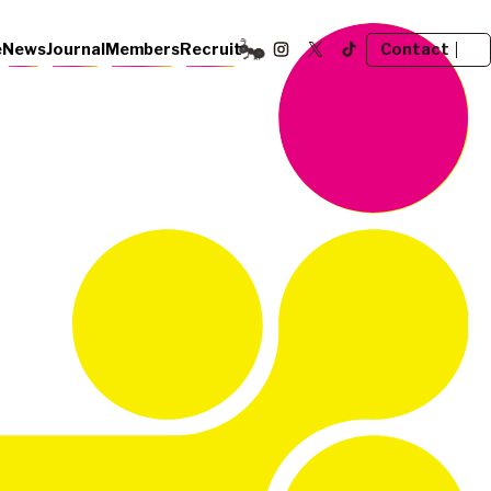
Contact
e
News
Journal
Members
Recruit