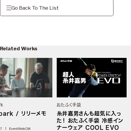
Go Back To The List
Related Works
rk
おたふく手袋
park / リリーメモ
糸井嘉男さんも超気に入っ
た！ おたふく手袋 冷感イン
ナーウェア COOL EVO
07
Event
WebCM