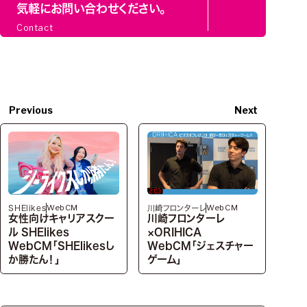
気軽にお問い合わせください。
Contact
Previous
Next
WebCM
WebCM
SHElikes
川崎フロンターレ
女性向けキャリアスクー
川崎フロンターレ
ル SHElikes
×ORIHICA
WebCM「SHElikesし
WebCM「ジェスチャー
か勝たん！」
ゲーム」