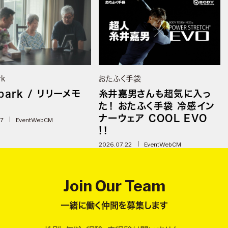
rk
おたふく手袋
park / リリーメモ
糸井嘉男さんも超気に入っ
た！ おたふく手袋 冷感イン
ナーウェア COOL EVO
07
Event
WebCM
!！
2026.07.22
Event
WebCM
Join Our Team
一緒に働く仲間を募集します