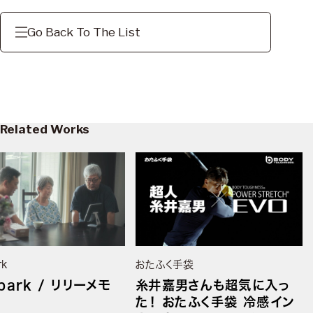
Go Back To The List
Related Works
rk
おたふく手袋
park / リリーメモ
糸井嘉男さんも超気に入っ
た！ おたふく手袋 冷感イン