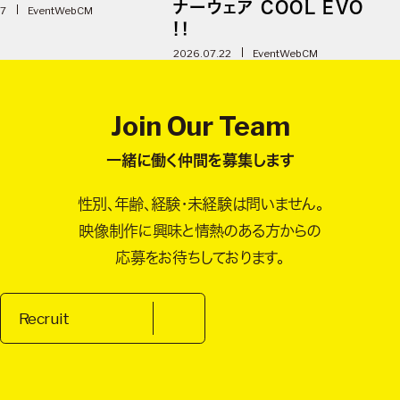
ナーウェア COOL EVO
07
Event
WebCM
!！
2026.07.22
Event
WebCM
Join Our Team
一緒に働く仲間を募集します
性別、年齢、経験・未経験は問いません。
映像制作に興味と情熱のある方からの
応募をお待ちしております。
Recruit