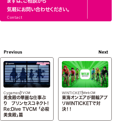
まずは、ご相談から
気軽にお問い合わせください。
Contact
Previous
Next
TVCM
WebCM
Cygames
WINTICKET
美食殿の華麗な仕事ぶ
東海オンエアが競輪アプ
り プリンセスコネクト！
リWINTICKETで対
Re:Dive TVCM 「必殺
決！！
美食殿」篇