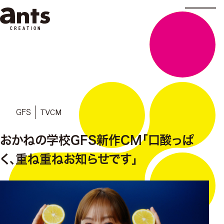
株式会社ants
TVCM
GFS
おかねの学校GFS新作CM「口酸っぱ
く、重ね重ねお知らせです」