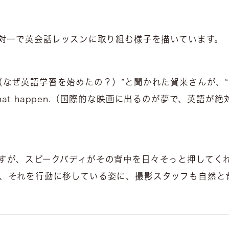
一対一で英会話レッスンに取り組む様子を描いています。
sh?（なぜ英語学習を始めたの？）”と聞かれた賀来さんが、“I want to
way to make that happen.（国際的な映画に出るのが
すが、スピークバディがその背中を日々そっと押してく
、それを行動に移している姿に、撮影スタッフも自然と