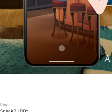
Client
SpeakBUDDY