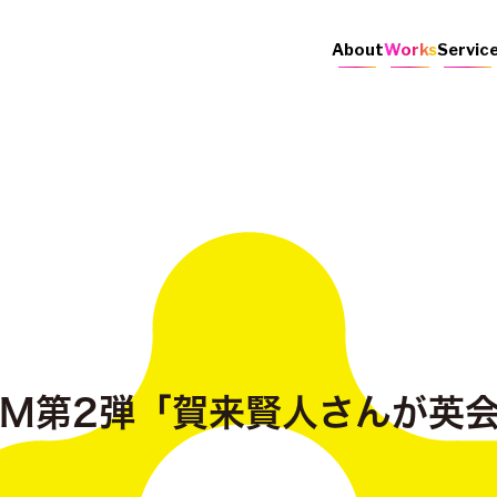
About
Works
Servic
VCM第2弾「賀来賢人さんが英