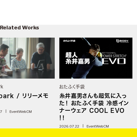
Related Works
rk
おたふく手袋
park / リリーメモ
糸井嘉男さんも超気に入っ
た！ おたふく手袋 冷感イン
ナーウェア COOL EVO
07
Event
WebCM
!！
2026.07.22
Event
WebCM