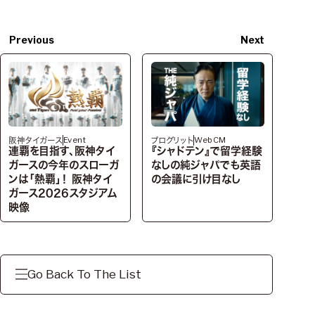
Previous
Next
Event
WebCM
阪神タイガース
プログリット
連覇を目指す、阪神タイ
『シャドテン』で留学経験
ガースの今年のスローガ
なしの純ジャパでも英語
ンは「熱覇」！ 阪神タイ
の会議に引け目なし
ガース2026スタジアム
映像
Go Back To The List