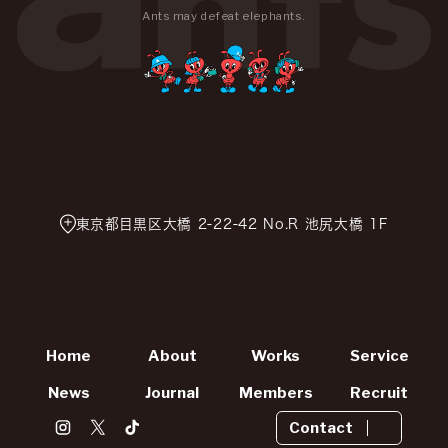
Ants may defeat elephants.
東京都目黒区大橋 2-22-42 No.R 池尻大橋 1F
Home
About
Works
Service
News
Journal
Members
Recruit
Contact