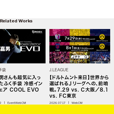
Related Works
手袋
J.LEAGUE
男さんも超気に入っ
【ドルトムント来日】世界から
おたふく手袋 冷感イン
選ばれるＪリーグへの、前哨
ェア COOL EVO
戦。7.29 vs. C大阪／8.1
vs. FC東京
2
Event
WebCM
2026.07.17
WebCM