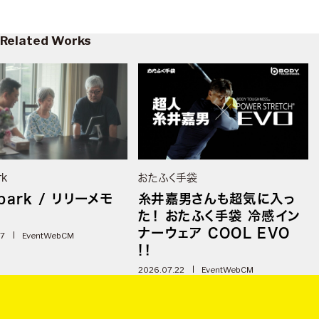
Related Works
rk
おたふく手袋
park / リリーメモ
糸井嘉男さんも超気に入っ
た！ おたふく手袋 冷感イン
ナーウェア COOL EVO
07
Event
WebCM
!！
2026.07.22
Event
WebCM