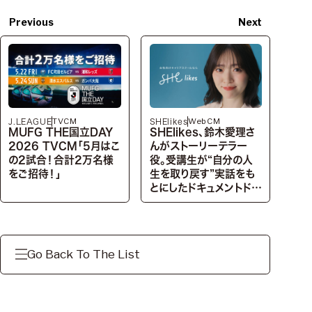
Previous
Next
TVCM
WebCM
J.LEAGUE
SHElikes
MUFG THE国立DAY
SHElikes、鈴木愛理さ
2026 TVCM「5月はこ
んがストーリーテラー
の2試合！合計2万名様
役。受講生が“自分の人
をご招待！」
生を取り戻す”実話をも
とにしたドキュメントドラ
マを公開
Go Back To The List