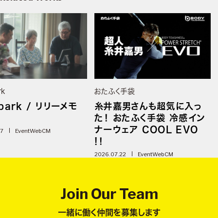
rk
おたふく手袋
park / リリーメモ
糸井嘉男さんも超気に入っ
た！ おたふく手袋 冷感イン
ナーウェア COOL EVO
07
Event
WebCM
!！
2026.07.22
Event
WebCM
Join Our Team
一緒に働く仲間を募集します