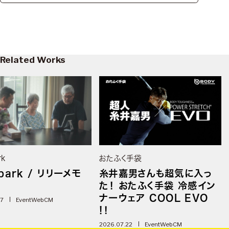
Related Works
rk
おたふく手袋
park / リリーメモ
糸井嘉男さんも超気に入っ
た！ おたふく手袋 冷感イン
ナーウェア COOL EVO
07
Event
WebCM
!！
2026.07.22
Event
WebCM