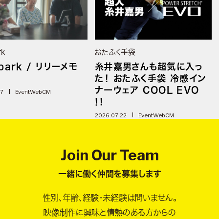
rk
おたふく手袋
park / リリーメモ
糸井嘉男さんも超気に入っ
た！ おたふく手袋 冷感イン
ナーウェア COOL EVO
07
Event
WebCM
!！
2026.07.22
Event
WebCM
Join Our Team
一緒に働く仲間を募集します
性別、年齢、経験・未経験は問いません。
映像制作に興味と情熱のある方からの