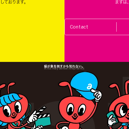
ちしております。
まずは
Contact
蟻が象を倒すかも知れない。
Ants may defeat elephants.