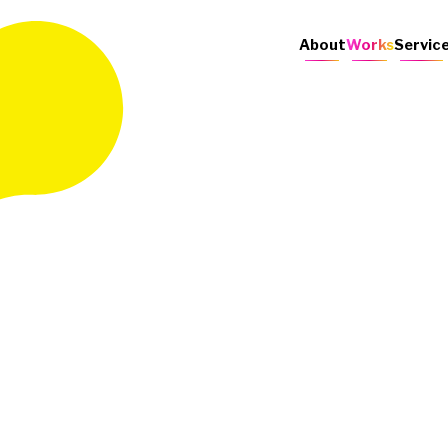
About
Works
Servic