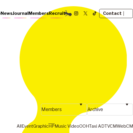
Contact
e
News
Journal
Members
Recruit
All
Event
Graphic
HP
Music Video
OOH
Taxi AD
TVCM
WebCM